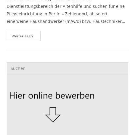
Dienstleistungsbereich der Altenhilfe und suchen für eine
Pflegeeinrichtung in Berlin – Zehlendorf, ab sofort
einen/eine Haushandwerker (m/w/d) bzw. Haustechniker…
Haushandwerker
Weiterlesen
(m/w/d)
Bzw.
Haustechniker
(m/w/d)
In
Vollzeit
(40
WoStd)
Gesucht