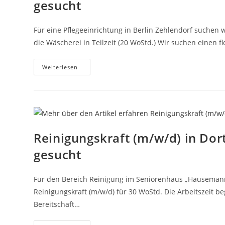
gesucht
Für eine Pflegeeinrichtung in Berlin Zehlendorf suchen wi
die Wäscherei in Teilzeit (20 WoStd.) Wir suchen einen f
Mitarbeiter
Weiterlesen
(m/w/d)
Für
Die
Wäscherei
In
Berlin
–
Zehlendorf
Gesucht
Reinigungskraft (m/w/d) in Do
gesucht
Für den Bereich Reinigung im Seniorenhaus „Hausemanns
Reinigungskraft (m/w/d) für 30 WoStd. Die Arbeitszeit 
Bereitschaft…