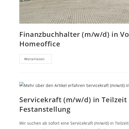
Finanzbuchhalter (m/w/d) in Vol
Homeoffice
Finanzbuchhalter
Weiterlesen
(m/w/d)
In
Vollzeit
Und/oder
Teilzeit
–
Homeoffice
Servicekraft (m/w/d) in Teilzei
Festanstellung
Wir suchen ab sofort eine Servicekraft (m/w/d) in Teilz