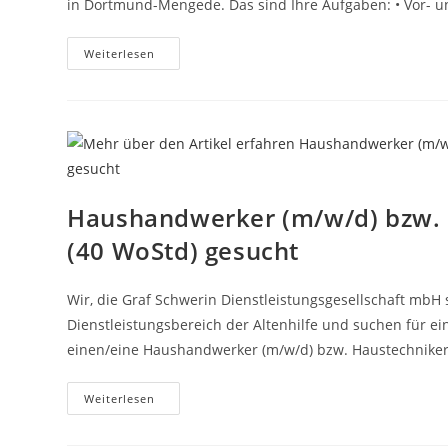
in Dortmund-Mengede. Das sind Ihre Aufgaben: • Vor- u
Servicekraft
Weiterlesen
(m/w/d)
In
Teilzeit
(15-
20h/
Woche)
Und
Festanstellung
Haushandwerker (m/w/d) bzw. H
(40 WoStd) gesucht
Wir, die Graf Schwerin Dienstleistungsgesellschaft mbH
Dienstleistungsbereich der Altenhilfe und suchen für ein
einen/eine Haushandwerker (m/w/d) bzw. Haustechnike
Haushandwerker
Weiterlesen
(m/w/d)
Bzw.
Haustechniker