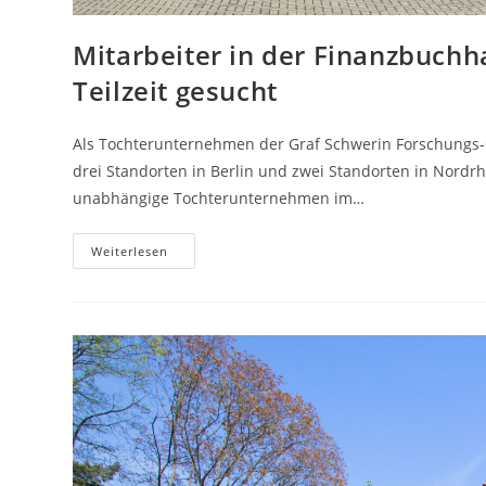
Mitarbeiter in der Finanzbuchha
Teilzeit gesucht
Als Tochterunternehmen der Graf Schwerin Forschungs-Ges
drei Standorten in Berlin und zwei Standorten in Nordr
unabhängige Tochterunternehmen im…
Mitarbeiter
Weiterlesen
In
Der
Finanzbuchhaltung
(m/w/d)
In
Vollzeit
Oder
Teilzeit
Gesucht