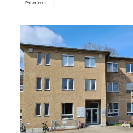
Reinigungskraft
Weiterlesen
(m/w/d)
In
Dortmund
–
Mengede
Für
30
WoStd.
Gesucht